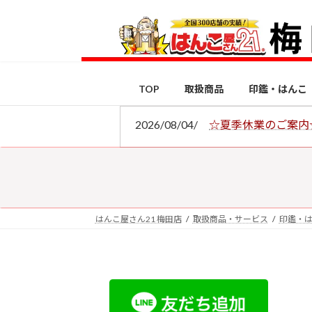
コ
ナ
ン
ビ
テ
ゲ
ン
ー
ツ
シ
TOP
取扱商品
印鑑・はんこ
へ
ョ
ス
ン
2026/08/04/
☆夏季休業のご案内
キ
に
ッ
移
プ
動
はんこ屋さん21 梅田店
取扱商品・サービス
印鑑・