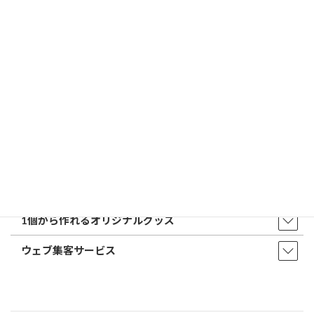
トップページ
店舗・アクセス
取扱商品・サービス
印鑑・はんこ
店舗・オフィス印刷
ウェア・タオル
販促品・ノベルティ
1個から作れるオリジナルグッズ
ウェブ集客サービス