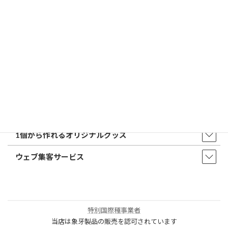
店舗・アクセス
取扱商品・サービス
印鑑・はんこ
店舗・オフィス印刷
ウェア・タオル
販促品・ノベルティ
1個から作れるオリジナルグッズ
ウェブ集客サービス
特別国際種事業者
当店は象牙製品の販売を認可されています